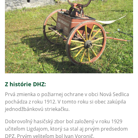
Z histórie DHZ:
Prvá zmienka o požiarnej ochrane v obci Nová Sedlica
pochádza z roku 1912. V tomto roku si obec zakúpila
jednodžbánkovú striekačku.
Dobrovoľný hasičský zbor bol založený v roku 1929
učiteľom Ligdajom, ktorý sa stal aj prvým predsedom
DPZ. Prvým veliteľom bol Ivan Voronič.