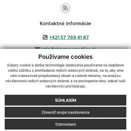
Kontaktné informácie
+421 57 769 41 87
info@obecnovasedlica.sk
Používame cookies
Súbory cookie a ďalšie technológie sledovania používame na zlepšenie
vášho zážitku z prehliadania našich webových stránok, na to, aby sme
využite možnosť získavania aktuálnych informácií s využitím RSS
,
vám zobrazovali prispôsobený obsah a cielené reklamy, na analýzu
návštevnosti našich webových stránok a na pochopenie toho, odkiaľ naši
CMS systém (redakčný) systém ECHELON 2,
Mapa stránok
,
web portál
,
návštevníci prichádzajú.
webhosting
,
webex.digital, s.r.o.
,
domény
,
registrácia domény
,
spoločnosť webex.digital, s.r.o.
,
technický prevádzkovateľ
SÚHLASÍM
Posledná aktualizácia:
05.08.2026
Zmeniť moje nastavenia
Vytlačiť stránku
|
Vyhlásenie o prístupnosti
Autorské práva
|
Cookies
Odmietam