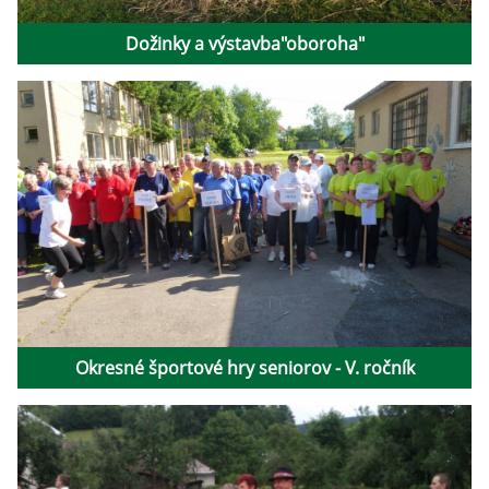
Dožinky a výstavba"oboroha"
Okresné športové hry seniorov - V. ročník